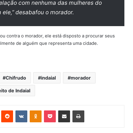
 relação com nenhuma das mulheres do
 ele,” desabafou o morador.
ou contra o morador, ele está disposto a procurar seus
ipalmente de alguém que representa uma cidade.
Chifrudo
indaial
morador
ito de Indaial
st
Reddit
VK
OK
Pocket
Compartilhar via e-mail
Imprimir