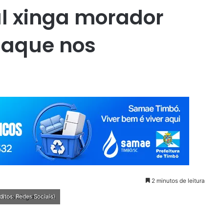
al xinga morador
iaque nos
2 minutos de leitura
itos: Redes Sociais)