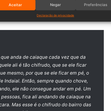
l, André Moser, gravou um áudio com xingamentos que
Aceitar
Negar
Preferências
que.
Declaração de privacidade
a que anda de caiaque cada vez que da
ele ali é tão chifrudo, que se ele ficar
ue mesmo, por que se ele ficar em pé, o
de Indaial. Então, sempre quando chove,
einando, ele não consegue andar em pé. Um
s pessoas, fica ali andando de caiaque na
cara. Mas esse é o chifrudo do bairro das