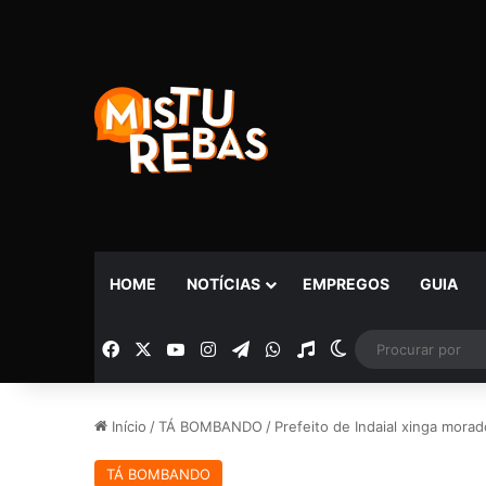
HOME
NOTÍCIAS
EMPREGOS
GUIA
Facebook
X
YouTube
Instagram
Telegram
WhatsApp
Rádio
Switch skin
Início
/
TÁ BOMBANDO
/
Prefeito de Indaial xinga mor
TÁ BOMBANDO