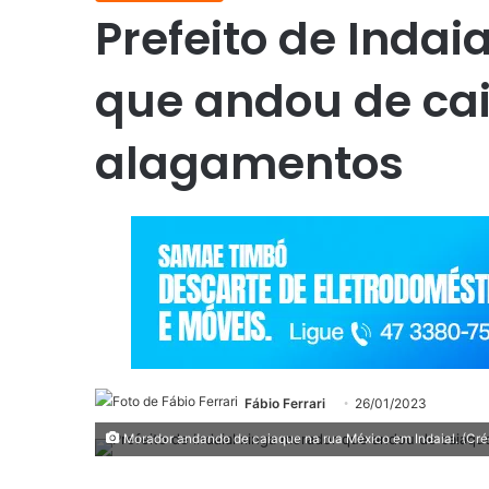
Prefeito de Indai
que andou de ca
alagamentos
Fábio Ferrari
26/01/2023
Morador andando de caiaque na rua México em Indaial. (Créd