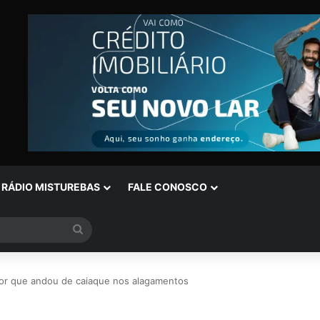
RÁDIO MISTUREBAS
FALE CONOSCO
Procurar
por
ador que andou de caiaque nos alagamentos