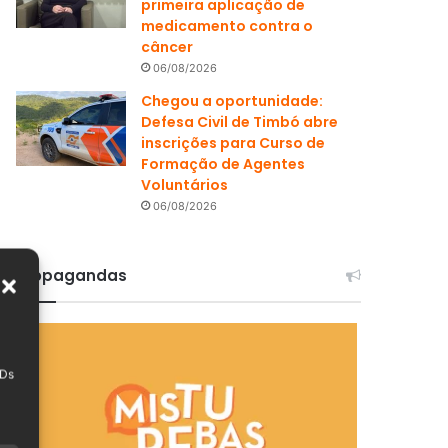
primeira aplicação de
medicamento contra o
câncer
06/08/2026
Chegou a oportunidade:
Defesa Civil de Timbó abre
inscrições para Curso de
Formação de Agentes
Voluntários
06/08/2026
Propagandas
IDs