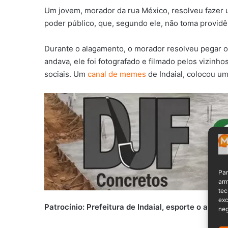
Um jovem, morador da rua México, resolveu fazer
poder público, que, segundo ele, não toma providê
Durante o alagamento, o morador resolveu pegar 
andava, ele foi fotografado e filmado pelos vizin
sociais. Um
canal de memes
de Indaial, colocou um
Par
arm
tec
exc
Patrocínio: Prefeitura de Indaial, esporte o ano int
neg