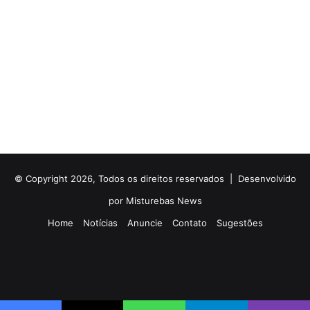
© Copyright 2026, Todos os direitos reservados |
Desenvolvido
por Misturebas News
Home
Notícias
Anuncie
Contato
Sugestões
Rádio
Facebook
X
YouTube
Instagram
Telegram
WhatsApp