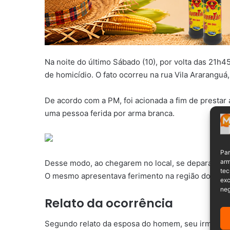
Na noite do último Sábado (10), por volta das 21h45
de homicídio. O fato ocorreu na rua Vila Araranguá
De acordo com a PM, foi acionada a fim de prestar
uma pessoa ferida por arma branca.
Par
arm
Desse modo, ao chegarem no local, se deparara
tec
O mesmo apresentava ferimento na região do tóra
exc
neg
Relato da ocorrência
Segundo relato da esposa do homem, seu irmão c