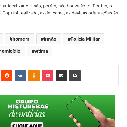
ar localizar o irmão, porém, não houve êxito. Por fim, o
 Cop) foi realizado, assim como, as devidas orientações às
homem
irmão
Polícia Militar
homicídio
vítima
st
Reddit
VK
OK
Pocket
Compartilhar via e-mail
Imprimir