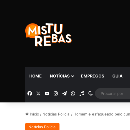
HOME
NOTÍCIAS
EMPREGOS
GUIA
Facebook
X
YouTube
Instagram
Telegram
WhatsApp
Rádio
Switch skin
Início
/
Notícias Policial
/
Homem é esfaqueado pelo cu
Notícias Policial