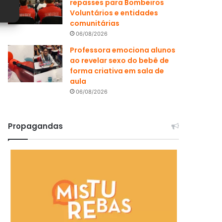
repasses para Bombeiros
Voluntários e entidades
comunitárias
06/08/2026
Professora emociona alunos
ao revelar sexo do bebê de
forma criativa em sala de
aula
06/08/2026
Propagandas