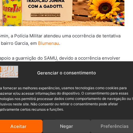
min, a Polícia Militar atendeu uma ocorrência de tentativa
, bairro Garcia, em
Blumenau
.
 apoio a guarnição do SAMU, devido a ocorrência envolver
Gerenciar o consentimento
a fornecer as melhores experiências, usamos tecnologias como cookies para
azenar e/ou acessar informações do dispositivo. O consentimento para essas
m com um um homem de 58 anos sendo atendido pelo SAMU.
nologias nos permitirá processar dados como comportamento de navegação ou 
x e abdômen.
lusivos neste site. Não consentir ou retirar o consentimento pode afetar
ativamente certos recursos e funções.
Aceitar
Negar
Preferências
hegou em casa embriagado e armado com uma faca. O