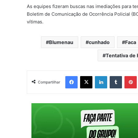
As equipes fizeram buscas nas imediações para tent
Boletim de Comunicação de Ocorrência Policial (BO
vítimas.
Blumenau
cunhado
Faca
Tentativa de 
Facebook
X
Linkedin
Tumblr
Pintere
Compartilhar