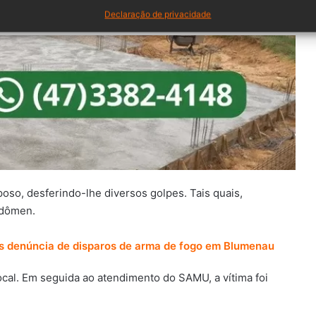
s.
Declaração de privacidade
oso, desferindo-lhe diversos golpes. Tais quais,
bdômen.
s denúncia de disparos de arma de fogo em Blumenau
cal. Em seguida ao atendimento do SAMU, a vítima foi