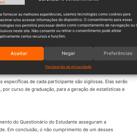
a fornecer as melhores experiências, usamos tecnologias como cookies para
azenar e/ou acessar informações do dispositivo. O consentimento para essas
nologias nos permitirá processar dados como comportamento de navegação ou 
lusivos neste site. Não consentir ou retirar o consentimento pode afetar
ativamente certos recursos e funções.
do exclusivamente pelo estudante, não
lações, influências ou pressões de
Aceitar
Negar
Preferências
Declaração de privacidade
 específicas de cada participante são sigilosas. Elas serão
 por curso de graduação, para a geração de estatísticas e
imento do Questionário do Estudante asseguram a
nade. Em conclusão, o não cumprimento de um desses