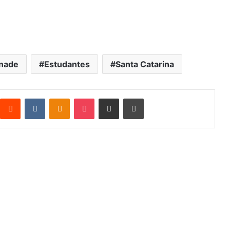
nade
Estudantes
Santa Catarina
Reddit
VK
OK
Pocket
Compartilhar via e-mail
Imprimir