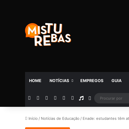
HOME
NOTÍCIAS
EMPREGOS
GUIA
Facebook
X
YouTube
Instagram
Telegram
WhatsApp
Rádio
Switch skin
Início
/
Notícias de Educação
/
Enade: estudantes têm at