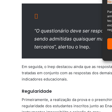
Par
arm
tec
exc
neg
“O questionário deve ser respondi
sendo admitidas quaisquer manipu
terceiros
”, alertou o Inep.
Em seguida, o Inep destacou ainda que as respostas
tratadas em conjunto com as respostas dos demais,
indicadores educacionais.
Regularidade
Primeiramente, a realização da prova e o preench
regularidade dos estudantes inscritos junto ao E