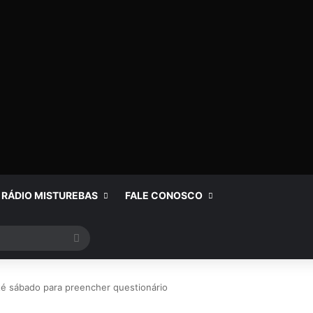
RÁDIO MISTUREBAS
FALE CONOSCO
Procurar
por
é sábado para preencher questionário