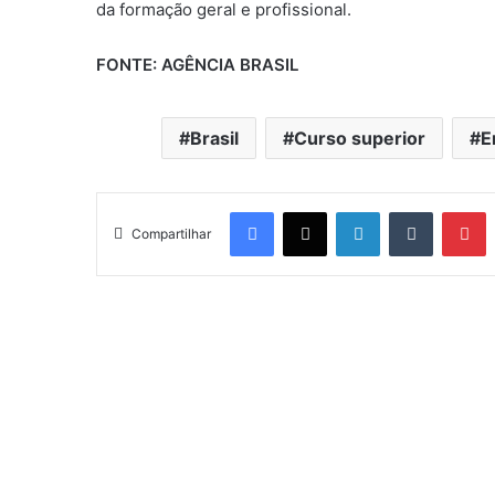
da formação geral e profissional.
FONTE: AGÊNCIA BRASIL
Brasil
Curso superior
E
Facebook
X
Linkedin
Tumblr
Pinterest
Compartilhar