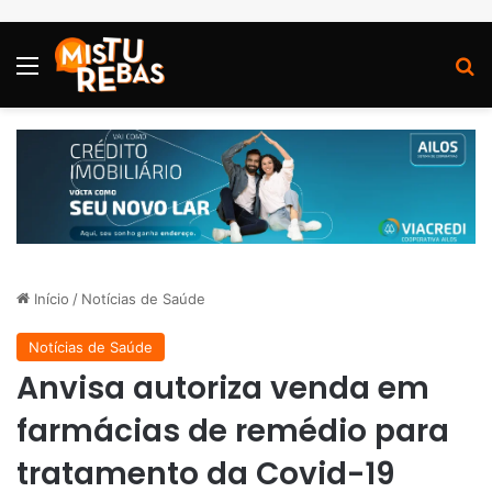
Menu
P
Início
/
Notícias de Saúde
Notícias de Saúde
Anvisa autoriza venda em
farmácias de remédio para
tratamento da Covid-19