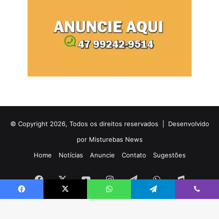
© Copyright 2026, Todos os direitos reservados |
Desenvolvido
por Misturebas News
Home
Notícias
Anuncie
Contato
Sugestões
Facebook
X
YouTube
Instagram
Telegram
WhatsApp
Rádio
Facebook
X
WhatsApp
Telegram
Viber