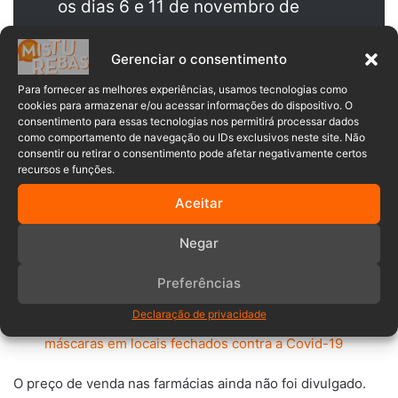
os dias 6 e 11 de novembro de
2022, foram notificados no Brasil
Gerenciar o consentimento
57.825 casos e 314 óbitos por
covid-19 pelas Secretarias
Para fornecer as melhores experiências, usamos tecnologias como
cookies para armazenar e/ou acessar informações do dispositivo. O
Estaduais de Saúde ao Ministério
consentimento para essas tecnologias nos permitirá processar dados
como comportamento de navegação ou IDs exclusivos neste site. Não
da Saúde, representando um
consentir ou retirar o consentimento pode afetar negativamente certos
recursos e funções.
aumento de 120% em relação à
Aceitar
média móvel da semana anterior”.
Negar
LEIA TAMBÉM:
Preferências
Declaração de privacidade
Ministério da Saúde recomenda o retorno das
máscaras em locais fechados contra a Covid-19
O preço de venda nas farmácias ainda não foi divulgado.