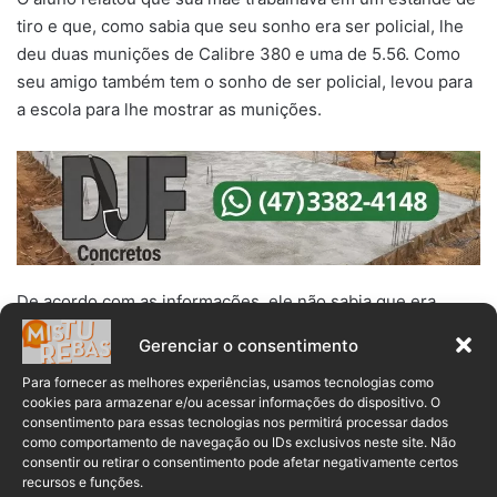
tiro e que, como sabia que seu sonho era ser policial, lhe
deu duas munições de Calibre 380 e uma de 5.56. Como
seu amigo também tem o sonho de ser policial, levou para
a escola para lhe mostrar as munições.
De acordo com as informações, ele não sabia que era
crime portar ou possuir tal objeto e só levou à escola para
Gerenciar o consentimento
mostrar para o colega. Contou também que a mãe dele
nunca lhe falou sobre isso e nunca o orientou a respeito.
Para fornecer as melhores experiências, usamos tecnologias como
cookies para armazenar e/ou acessar informações do dispositivo. O
consentimento para essas tecnologias nos permitirá processar dados
• LEIA TAMBÉM:
Mulher e adolescente são
como comportamento de navegação ou IDs exclusivos neste site. Não
apreendidos na Operação “Aprendiz” da
consentir ou retirar o consentimento pode afetar negativamente certos
recursos e funções.
Polícia Civil