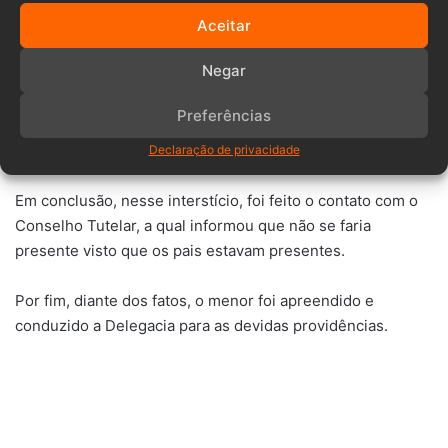
Aceitar
Os pais do aluno foram acionados, se apresentando na
escola. A mãe, de 54 anos, informou a guarnição que
Negar
trabalhou em um estande de tiro e que deu as munições
para seu filho porque sabia do sonho dele. Ela contou que
Preferências
não sabia que era crime e que isso poderia ensejar em
situação de crime.
Declaração de privacidade
Em conclusão, nesse interstício, foi feito o contato com o
Conselho Tutelar, a qual informou que não se faria
presente visto que os pais estavam presentes.
Por fim, diante dos fatos, o menor foi apreendido e
conduzido a Delegacia para as devidas providências.