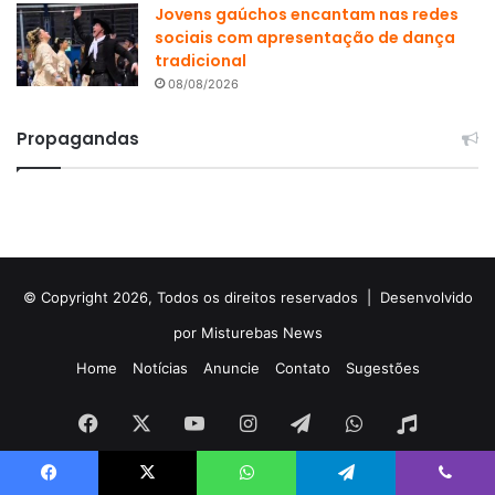
Jovens gaúchos encantam nas redes
sociais com apresentação de dança
tradicional
08/08/2026
Propagandas
© Copyright 2026, Todos os direitos reservados |
Desenvolvido
por Misturebas News
Home
Notícias
Anuncie
Contato
Sugestões
Facebook
X
YouTube
Instagram
Telegram
WhatsApp
Rádio