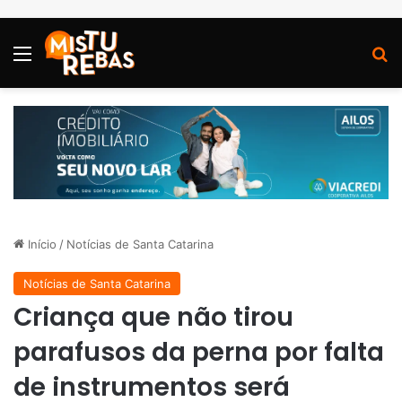
Menu
P
Início
/
Notícias de Santa Catarina
Notícias de Santa Catarina
Criança que não tirou
parafusos da perna por falta
de instrumentos será