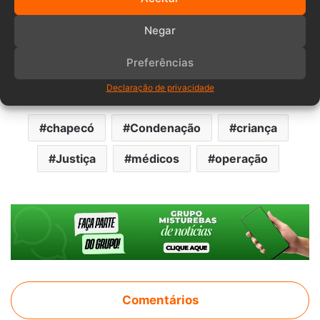
Por fim, a cirurgia foi realizada com sucesso por outro
Negar
médico, dessa vez na cidade de
Chapecó
, em fevereiro de
Preferências
2015. A família arcou com os custos. Cabe recurso da
decisão.
Declaração de privacidade
chapecó
Condenação
criança
Justiça
médicos
operação
Comentários