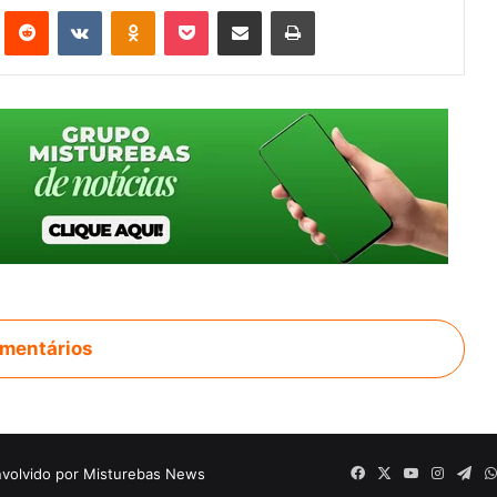
st
Reddit
VK
OK
Pocket
Compartilhar via e-mail
Imprimir
mentários
volvido por Misturebas News
Facebook
X
YouTube
Instagr
Tel