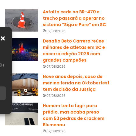
Asfalto cede na BR-470 e
trecho passará a operar no
sistema “Siga e Pare” em SC
07/08/2026
Desafio Beto Carrero reúne
milhares de atletas em SC e
encerra edição 2026 com
grandes campeões
IDs
07/08/2026
Nove anos depois, caso de
menina ferida na Oktoberfest
tem decisão da Justiça
07/08/2026
Homem tenta fugir para
prédio, mas acaba preso
com 53 pedras de crack em
Blumenau
07/08/2026