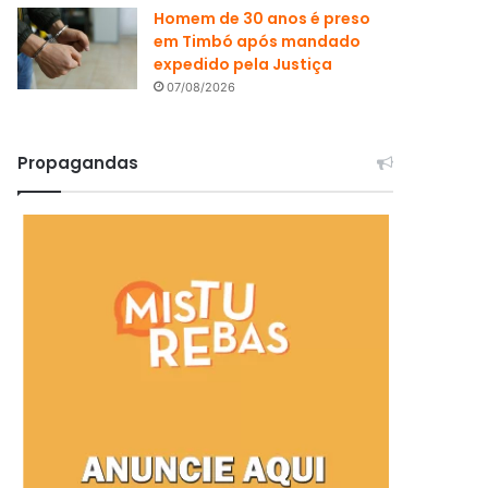
Homem de 30 anos é preso
em Timbó após mandado
expedido pela Justiça
07/08/2026
Propagandas