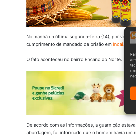
Na manhã da última segunda-feira (14), por volta d
cumprimento de mandado de prisão em
Indaial
.
Par
O fato aconteceu no bairro Encano do Norte.
arm
tec
exc
neg
De acordo com as informações, a guarnição esta
abordagem, foi informado que o homem havia um m