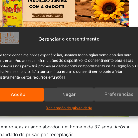
as 11h00, a Polícia Militar atendeu uma ocorrência de
Gerenciar o consentimento
a fornecer as melhores experiências, usamos tecnologias como cookies para
azenar e/ou acessar informações do dispositivo. O consentimento para essas
nologias nos permitirá processar dados como comportamento de navegação ou 
lusivos neste site. Não consentir ou retirar o consentimento pode afetar
ativamente certos recursos e funções.
Aceitar
Negar
Preferências
Declaração de privacidade
va em rondas quando abordou um homem de 37 anos. Após a
andado de prisão por receptação.