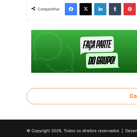
Facebook
X
Linkedin
Tumblr
Pintere
Compartilhar
Co
© Copyright 2026, Todos os direitos reservados |
Desen