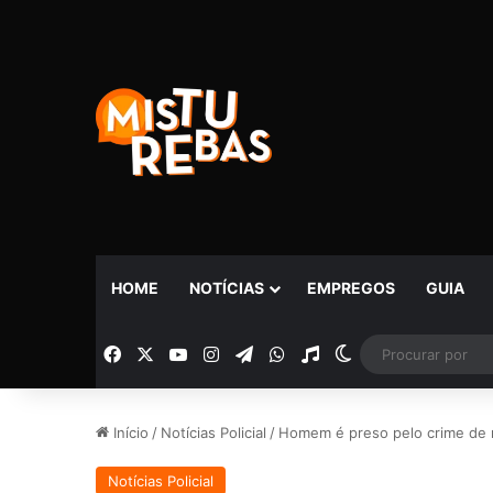
HOME
NOTÍCIAS
EMPREGOS
GUIA
Facebook
X
YouTube
Instagram
Telegram
WhatsApp
Rádio
Switch skin
Início
/
Notícias Policial
/
Homem é preso pelo crime de r
Notícias Policial