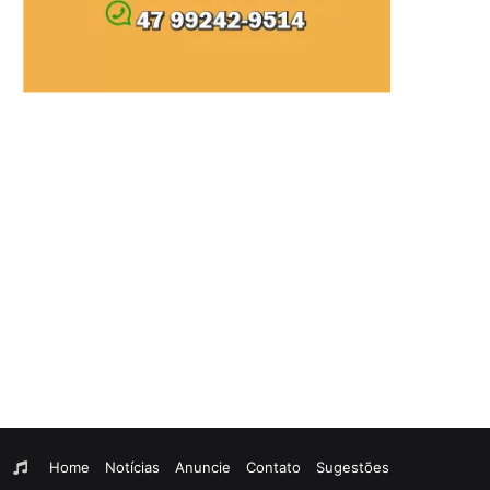
am
egram
WhatsApp
Rádio
Home
Notícias
Anuncie
Contato
Sugestões