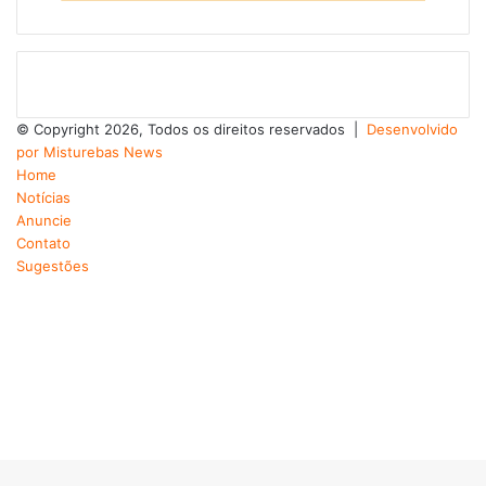
© Copyright 2026, Todos os direitos reservados |
Desenvolvido
por Misturebas News
Home
Notícias
Anuncie
Contato
Sugestões
Facebook
X
YouTube
Instagram
Telegram
WhatsApp
Facebook
X
WhatsApp
Rádio
Telegram
Viber
Botão
Voltar