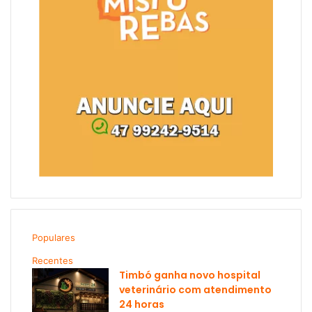
Populares
Recentes
Timbó ganha novo hospital
veterinário com atendimento
24 horas