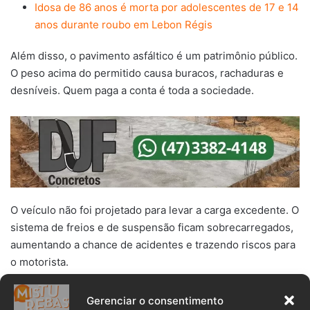
Idosa de 86 anos é morta por adolescentes de 17 e 14
anos durante roubo em Lebon Régis
Além disso, o pavimento asfáltico é um patrimônio público.
O peso acima do permitido causa buracos, rachaduras e
desníveis. Quem paga a conta é toda a sociedade.
O veículo não foi projetado para levar a carga excedente. O
sistema de freios e de suspensão ficam sobrecarregados,
aumentando a chance de acidentes e trazendo riscos para
o motorista.
Gerenciar o consentimento
Araranguá
BR 101
caminhão