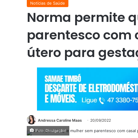
Notícias de Saúde
Norma permite q
parentesco com 
útero para gesta
Andressa Caroline Maas
20/09/2022
(Foto: Divulgação)