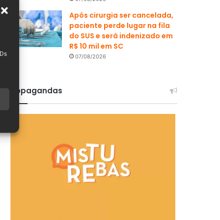
Após cirurgia ser cancelada,
paciente perde lugar na fila
do SUS e será indenizado em
R$ 10 mil em SC
IDs
07/08/2026
Propagandas