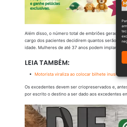
Par
arm
tec
Além disso, o número total de embriões gerados em
exc
cargo dos pacientes decidirem quantos serão trans
neg
idade. Mulheres de até 37 anos podem implantar at
LEIA TAMBÉM:
Motorista viraliza ao colocar bilhete inusitado
Os excedentes devem ser criopreservados e, antes
por escrito o destino a ser dado aos excedentes e