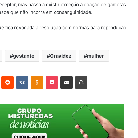
ceptor, mas passa a existir exceção a doação de gametas
Desde que não incorra em consanguinidade.
que fica revogada a resolução com normas para reprodução
gestante
Gravidez
mulher
st
Reddit
VK
OK
Pocket
Compartilhar via e-mail
Imprimir