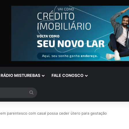
RÁDIO MISTUREBAS
FALE CONOSCO
Procurar
por
em parentesco com casal possa ceder útero para gestação