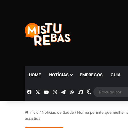
HOME
NOTÍCIAS
EMPREGOS
GUIA
Facebook
X
YouTube
Instagram
Telegram
WhatsApp
Rádio
Switch skin
Início
/
Notícias de Saúde
/
Norma permite que mulher s
assistida