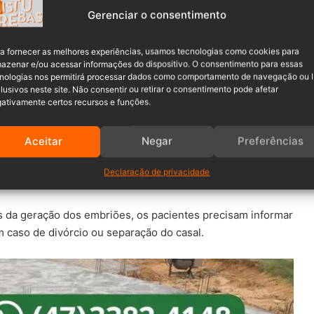
Gerenciar o consentimento
a fornecer as melhores experiências, usamos tecnologias como cookies para
azenar e/ou acessar informações do dispositivo. O consentimento para essas
nologias nos permitirá processar dados como comportamento de navegação ou 
 laboratório passa a não ser mais limitado. Ficando a
lusivos neste site. Não consentir ou retirar o consentimento pode afetar
feridos para o útero, obedecendo apenas a delimitação por
ativamente certos recursos e funções.
é dois embriões. Acima desta idade, até três.
Aceitar
Negar
Preferências
Declaração de privacidade
 em carro no litoral de SC
 da geração dos embriões, os pacientes precisam informar
m caso de divórcio ou separação do casal.