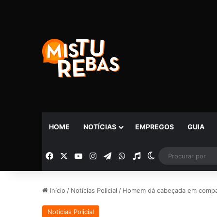
HOME
NOTÍCIAS
EMPREGOS
GUIA
Facebook
X
YouTube
Instagram
Telegram
WhatsApp
Rádio
Switch skin
Início
/
Notícias Policial
/
Homem dá cabeçada em compan
Notícias Policial