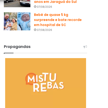
anos em Jaraguá do Sul
07/08/2026
Bebê de quase 5 kg
surpreende e bate recorde
em hospital de SC
07/08/2026
Propagandas