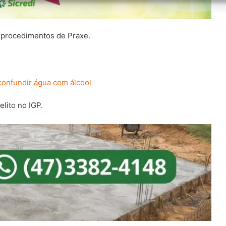
s procedimentos de Praxe.
onfundir água com álcool
elito no IGP.