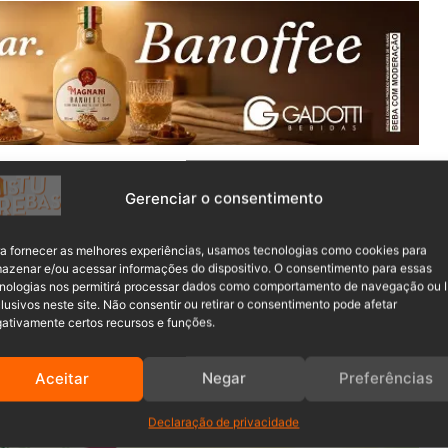
último domingo (21), um homem por violência doméstica. O
Gerenciar o consentimento
a fornecer as melhores experiências, usamos tecnologias como cookies para
 o companheiro, que lhe deu uma cabeçada no rosto. A
azenar e/ou acessar informações do dispositivo. O consentimento para essas
olocou a cabeça da vítima em um saco de lixo, tentando
nologias nos permitirá processar dados como comportamento de navegação ou 
lusivos neste site. Não consentir ou retirar o consentimento pode afetar
ativamente certos recursos e funções.
Aceitar
Negar
Preferências
Declaração de privacidade