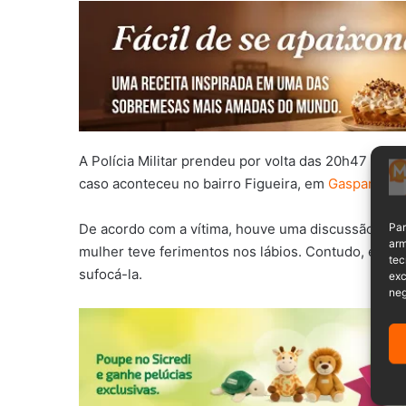
A Polícia Militar prendeu por volta das 20h47 do 
caso aconteceu no bairro Figueira, em
Gaspar
.
Par
De acordo com a vítima, houve uma discussão com
arm
mulher teve ferimentos nos lábios. Contudo, ele c
tec
sufocá-la.
exc
neg