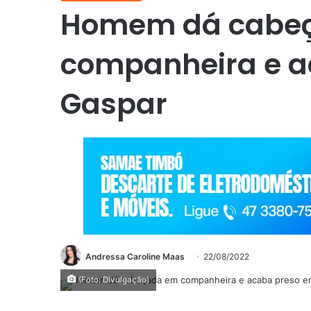
Homem dá cabe
companheira e a
Gaspar
Andressa Caroline Maas
22/08/2022
(Foto: Divulgação)