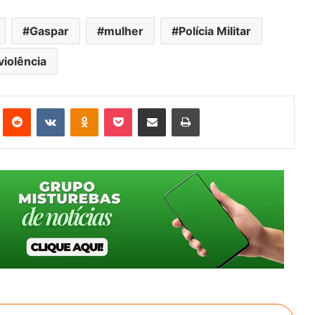
Gaspar
mulher
Polícia Militar
violência
st
Reddit
VK
OK
Pocket
Compartilhar via e-mail
Imprimir