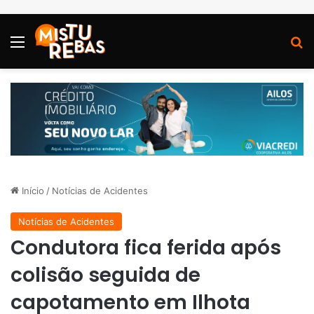
Menu
P
Início
/
Notícias de Acidentes
Notícias de Acidentes
Condutora fica ferida após
colisão seguida de
capotamento em Ilhota