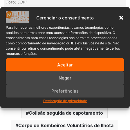
Foto: CBVI
• LEIA TAMBÉM:
Câmera de segurança flagra colisão
Gerenciar o consentimento
seguida de capotamento em Blumenau
Para fornecer as melhores experiências, usamos tecnologias como
cookies para armazenar e/ou acessar informações do dispositivo. O
consentimento para essas tecnologias nos permitirá processar dados
como comportamento de navegação ou IDs exclusivos neste site. Não
consentir ou retirar o consentimento pode afetar negativamente certos
Por fim, após a retirada em ângulo zero, a mesma foi
recursos e funções.
protocolada, imobilizada e conduzida ao UPA de cordeiros
Aceitar
para avaliação médica.
Negar
Preferências
Acidente de trânsito
Declaração de privacidade
Colisão seguida de capotamento
Corpo de Bombeiros Voluntários de Ilhota