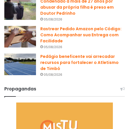
Condenado a mais de 27 anos por
abusar da própria filha é preso em
Doutor Pedrinho
05/08/2026
Rastrear Pedido Amazon pelo Código:
Como Acompanhar sua Entrega com
Facilidade
05/08/2026
Pedágio beneficente vai arrecadar
recursos para fortalecer o Atletismo
de Timbó
05/08/2026
Propagandas