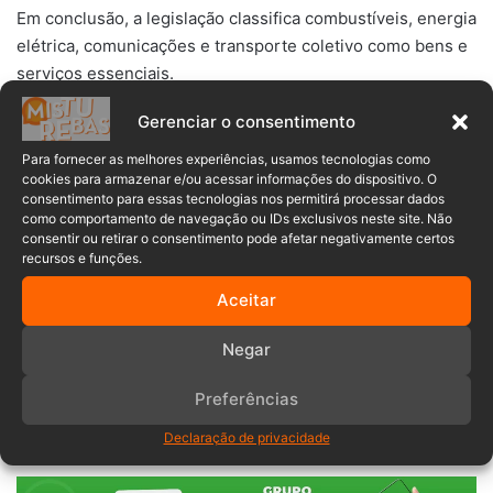
Em conclusão, a legislação classifica combustíveis, energia
elétrica, comunicações e transporte coletivo como bens e
serviços essenciais.
Gerenciar o consentimento
Por fim, a alíquota do ICMS não pode ser superior a 17%.
Para fornecer as melhores experiências, usamos tecnologias como
cookies para armazenar e/ou acessar informações do dispositivo. O
Informações: NSC TOTAL
consentimento para essas tecnologias nos permitirá processar dados
como comportamento de navegação ou IDs exclusivos neste site. Não
consentir ou retirar o consentimento pode afetar negativamente certos
recursos e funções.
Aceitar
combustível
Impostos
Negar
Jair Bolsonaro
Joinville
preço
Preferências
Queda de valores
Santa Catarina
Declaração de privacidade