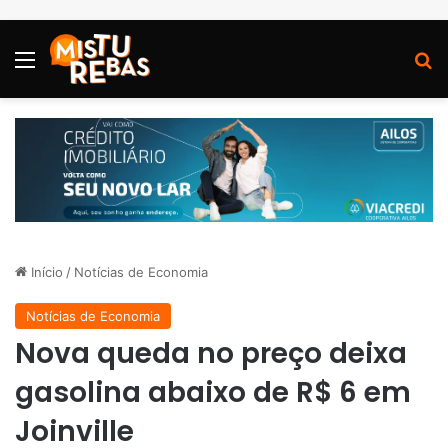
Menu
P
Início
/
Notícias de Economia
Notícias de Economia
Nova queda no preço deixa
gasolina abaixo de R$ 6 em
Joinville