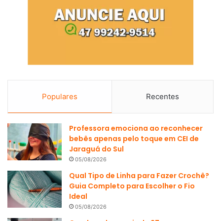
Populares
Recentes
Professora emociona ao reconhecer
bebês apenas pelo toque em CEI de
Jaraguá do Sul
05/08/2026
Qual Tipo de Linha para Fazer Crochê?
Guia Completo para Escolher o Fio
Ideal
05/08/2026