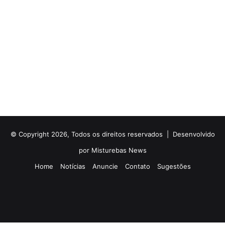
© Copyright 2026, Todos os direitos reservados |
Desenvolvido
por Misturebas News
Home
Notícias
Anuncie
Contato
Sugestões
Rádio
Facebook
X
YouTube
Instagram
Telegram
WhatsApp