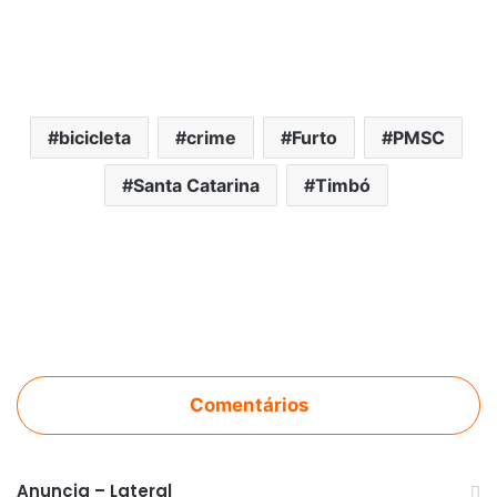
bicicleta
crime
Furto
PMSC
Santa Catarina
Timbó
Comentários
Anuncia – Lateral