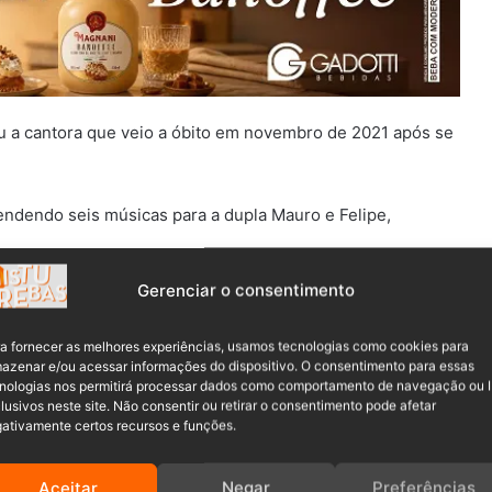
 a cantora que veio a óbito em novembro de 2021 após se
ndendo seis músicas para a dupla Mauro e Felipe,
Gerenciar o consentimento
a fornecer as melhores experiências, usamos tecnologias como cookies para
azenar e/ou acessar informações do dispositivo. O consentimento para essas
nologias nos permitirá processar dados como comportamento de navegação ou 
lusivos neste site. Não consentir ou retirar o consentimento pode afetar
ativamente certos recursos e funções.
 canções com outros nomes, como Lucas Lucco e Cléber e
Aceitar
Negar
Preferências