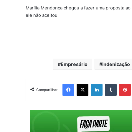
Marília Mendonça chegou a fazer uma proposta ao 
ele não aceitou.
Empresário
indenização
Facebook
X
Linkedin
Tumblr
Pintere
Compartilhar