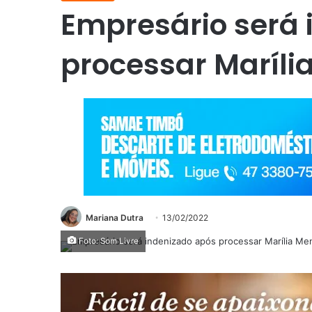
Empresário será 
processar Maríl
Mariana Dutra
13/02/2022
Foto: Som Livre