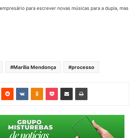
empresário para escrever novas músicas para a dupla, mas
Marília Mendonça
processo
st
Reddit
VK
OK
Pocket
Compartilhar via e-mail
Imprimir