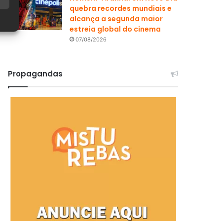
quebra recordes mundiais e
alcança a segunda maior
estreia global do cinema
07/08/2026
Propagandas