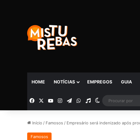
HOME
NOTÍCIAS
EMPREGOS
GUIA
Facebook
X
YouTube
Instagram
Telegram
WhatsApp
Rádio
Switch skin
Início
/
Famosos
/
Empresário será indenizado após pro
Famosos