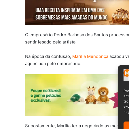
O empresário Pedro Barbosa dos Santos processou
sentir lesado pela artista.
Na época da confusão,
Marília Mendonça
acabou ve
agenciada pelo empresário.
Par
arm
tec
exc
neg
Supostamente, Marília teria negociado as mesmas