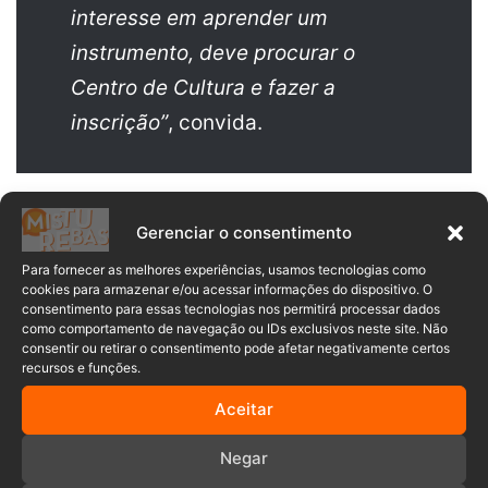
interesse em aprender um
instrumento, deve procurar o
Centro de Cultura e fazer a
inscrição”
, convida.
Sr. Wilhelm agradece ao Centro Municipal de Cultura por
Gerenciar o consentimento
ajudar na realização deste sonho.
“Pra mim, aquele lugar
representa uma terapia, um remédio pra alma. Me sinto
Para fornecer as melhores experiências, usamos tecnologias como
bem indo lá, me divirto e aprendo”,
completa.
cookies para armazenar e/ou acessar informações do dispositivo. O
consentimento para essas tecnologias nos permitirá processar dados
como comportamento de navegação ou IDs exclusivos neste site. Não
–> LEIA TAMBÉM:
Timbó realiza Audiência Pública para
consentir ou retirar o consentimento pode afetar negativamente certos
recursos e funções.
apresentação do Plano Municipal de Turismo
Aceitar
A prioridade das vagas no Cemuc é para alunos de
Presidente Getúlio, mas o Centro Municipal de Cultura
Negar
atende também moradores de outros municípios. Seu