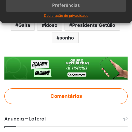
Preferências
Curt, por exemplo, reside em Dona Emma.
Declaração de privacidade
Gaita
idoso
Presidente Getúlio
sonho
Comentários
Anuncia – Lateral