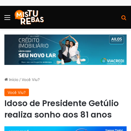
Menu
P
Início
/
Você Viu?
Você Viu?
Idoso de Presidente Getúlio
realiza sonho aos 81 anos