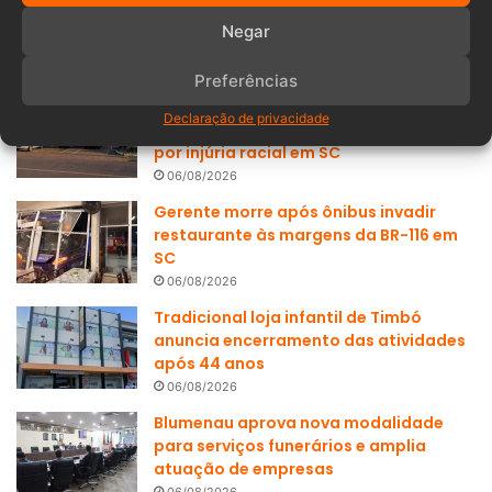
Negar
Populares
Recentes
Preferências
Exigência de médico “brasileiro,
Declaração de privacidade
branco e cristão” termina em processo
por injúria racial em SC
06/08/2026
Gerente morre após ônibus invadir
restaurante às margens da BR-116 em
SC
06/08/2026
Tradicional loja infantil de Timbó
anuncia encerramento das atividades
após 44 anos
06/08/2026
Blumenau aprova nova modalidade
para serviços funerários e amplia
atuação de empresas