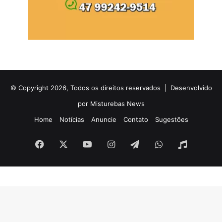
© Copyright 2026, Todos os direitos reservados |
Desenvolvido
por Misturebas News
Home
Notícias
Anuncie
Contato
Sugestões
Facebook
X
YouTube
Instagram
Telegram
WhatsApp
Rádio