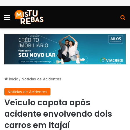
Menu
P
Início
/
Notícias de Acidentes
Notícias de Acidentes
Veículo capota após
acidente envolvendo dois
carros em Itajaí