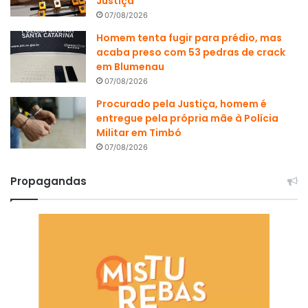
Justiça
07/08/2026
Homem tenta fugir para prédio, mas
acaba preso com 53 pedras de crack
em Blumenau
07/08/2026
Procurado pela Justiça, homem é
entregue pela própria mãe à Polícia
Militar em Timbó
07/08/2026
Propagandas