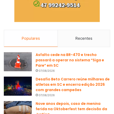
Populares
Recentes
Asfalto cede na BR-470 e trecho
passará a operar no sistema “Siga e
Pare” em SC
07/08/2026
Desafio Beto Carrero reúne milhares de
atletas em SC e encerra edição 2026
com grandes campeões
07/08/2026
Nove anos depois, caso de menina
ferida na Oktoberfest tem decisão da