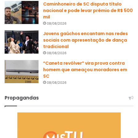
Caminhoneiro de SC disputa título
nacional e pode levar prêmio de R$ 500
mil
08/08/2026
Jovens gaúchos encantam nas redes
sociais com apresentação de dança
tradicional
08/08/2026
“Caneta revólver” vira prova contra
homem que ameaçou moradores em
SC
08/08/2026
Propagandas