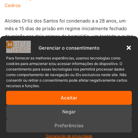
Cedros
Alcides Ortiz dos Santos foi condenado a a 28 anos, um
mês e 15 dias de prisão em regime inicialmente fechado
de prisão por dois crimes de homicídio, um tentado e outro
consumado, qualificados: por motivo torpe, uso de meio
Gerenciar o consentimento
que resultou em perigo comum e por dificultar a defesa da
Para fornecer as melhores experiências, usamos tecnologias como
vítima. A pena também foi agravada pelo crime de
cookies para armazenar e/ou acessar informações do dispositivo. O
homicídio tentado ter sido cometido contra um
consentimento para essas tecnologias nos permitirá processar dados
descendente. O réu também foi condenado a 1 ano, quatro
como comportamento de navegação ou IDs exclusivos neste site. Não
consentir ou retirar o consentimento pode afetar negativamente certos
meses e 24 dias por posse ilegal de arma de fogo.
recursos e funções.
Aceitar
De acordo com o
MPSC
, por já estar cumprindo prisão
preventiva, mesmo com a possibilidade de recurso, o
Negar
condenado não poderá recorrer em liberdade.
Preferências
Neto
SC
Declaração de privacidade