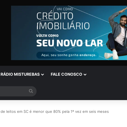
RÁDIO MISTUREBAS
FALE CONOSCO
Procurar
por
 de leitos em SC é menor que 80% pela 1ª vez em seis meses