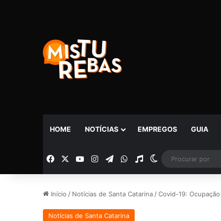
HOME
NOTÍCIAS
EMPREGOS
GUIA
Facebook
X
YouTube
Instagram
Telegram
WhatsApp
Rádio
Switch skin
Início
/
Notícias de Santa Catarina
/
Covid-19: Ocupação
Notícias de Santa Catarina