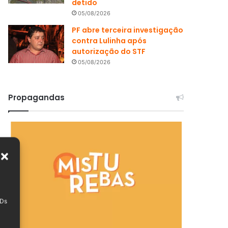
detido
05/08/2026
PF abre terceira investigação
contra Lulinha após
autorização do STF
05/08/2026
Propagandas
IDs