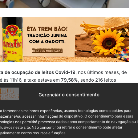
a de ocupação de leitos Covid-19
, nos últimos meses, de
té às 11h16, a taxa estava em
79,58%
, sendo 216 leitos
ecretaria de Estado da Saúde (SES) não registrava uma taxa
Gerenciar o consentimento
a fornecer as melhores experiências, usamos tecnologias como cookies para
azenar e/ou acessar informações do dispositivo. O consentimento para essas
nologias nos permitirá processar dados como comportamento de navegação ou 
lusivos neste site. Não consentir ou retirar o consentimento pode afetar
ativamente certos recursos e funções.