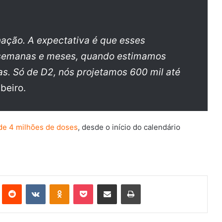
nação. A expectativa é que esses
semanas e meses, quando estimamos
as. Só de D2, nós projetamos 600 mil até
beiro.
de 4 milhões de doses
, desde o início do calendário
st
Reddit
VK
OK
Pocket
Compartilhar via e-mail
Imprimir