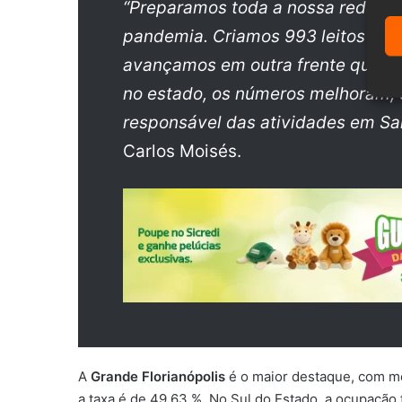
“Preparamos toda a nossa rede hos
pandemia. Criamos 993 leitos de U
avançamos em outra frente que é 
no estado, os números melhoram, o
responsável das atividades em Sa
Carlos Moisés.
A
Grande Florianópolis
é o maior destaque, com me
a taxa é de 49,63 %. No Sul do Estado, a ocupaçã