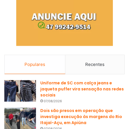
Populares
Recentes
Uniforme de SC com calça jeans e
jaqueta puffer vira sensação nas redes
sociais
07/08/2026
Dois são presos em operação que
investiga execução às margens do Rio
Itajaí-Açu, em Apiúna
07/08/2026