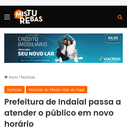
Menu
P
Início
/
Notícias
Notícias
Notícias do Médio Vale do Itajaí
Prefeitura de Indaial passa a
atender o público em novo
horário