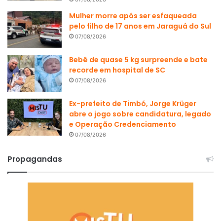
Mulher morre após ser esfaqueada
pelo filho de 17 anos em Jaraguá do Sul
07/08/2026
Bebê de quase 5 kg surpreende e bate
recorde em hospital de SC
07/08/2026
Ex-prefeito de Timbó, Jorge Krüger
abre o jogo sobre candidatura, legado
e Operação Credenciamento
07/08/2026
Propagandas