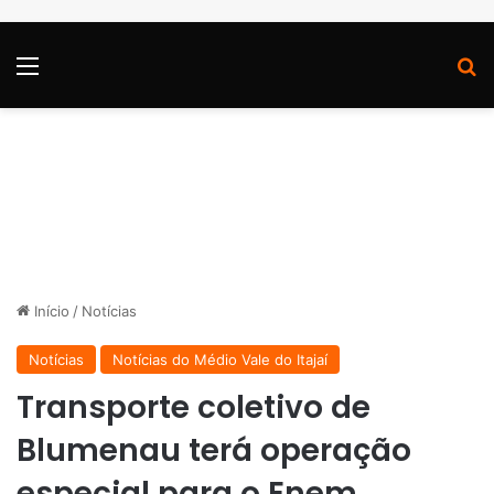
Menu
P
Início
/
Notícias
Notícias
Notícias do Médio Vale do Itajaí
Transporte coletivo de
Blumenau terá operação
especial para o Enem