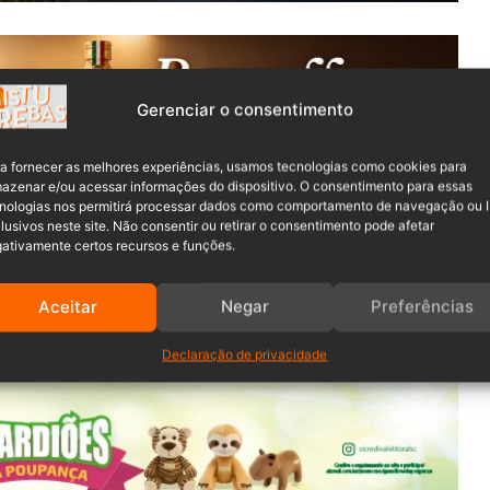
Gerenciar o consentimento
a fornecer as melhores experiências, usamos tecnologias como cookies para
azenar e/ou acessar informações do dispositivo. O consentimento para essas
nologias nos permitirá processar dados como comportamento de navegação ou 
lusivos neste site. Não consentir ou retirar o consentimento pode afetar
e semana, 62 motoristas dirigindo sob efeito de álcool nas
ativamente certos recursos e funções.
Aceitar
Negar
Preferências
vida, que em conjunto com Polícia Militar, Polícia Militar
cidentes de trânsito durante a temporada de verão.
Declaração de privacidade