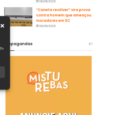
08/08/2026
“Caneta revólver” vira prova
contra homem que ameaçou
moradores em SC
08/08/2026
Propagandas
IDs