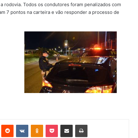
 a rodovia. Todos os condutores foram penalizados com
am 7 pontos na carteira e vão responder a processo de
st
Reddit
VK
OK
Pocket
Compartilhar via e-mail
Imprimir