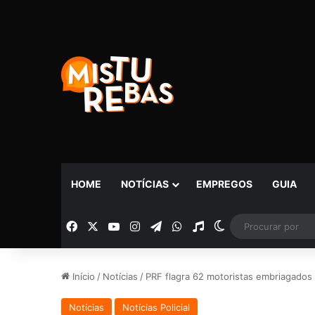
HOME
NOTÍCIAS
EMPREGOS
GUIA
Facebook
X
YouTube
Instagram
Telegram
WhatsApp
Rádio
Switch skin
Início
/
Notícias
/
PRF flagra 62 motoristas embriagados
Notícias
Notícias Policial