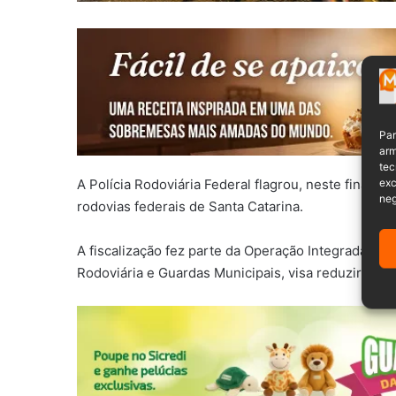
Par
arm
tec
exc
A Polícia Rodoviária Federal flagrou, neste final d
neg
rodovias federais de Santa Catarina.
A fiscalização fez parte da Operação Integrada Rodo
Rodoviária e Guardas Municipais, visa reduzir os a