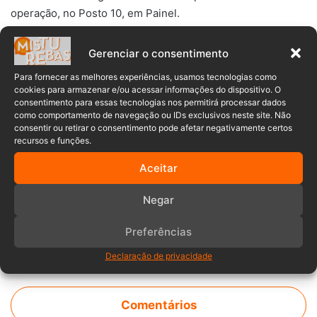
operação, no Posto 10, em Painel.
No período, foram registrados 49 acidentes, sendo 28 com
Gerenciar o consentimento
vítimas e 21 sem vítimas, com 78 veículos envolvidos em
Para fornecer as melhores experiências, usamos tecnologias como
rodovias catarinenses. Uma pessoa veio a óbito.
cookies para armazenar e/ou acessar informações do dispositivo. O
consentimento para essas tecnologias nos permitirá processar dados
como comportamento de navegação ou IDs exclusivos neste site. Não
consentir ou retirar o consentimento pode afetar negativamente certos
recursos e funções.
Fonte:
Governo de SC
| PMRv
Aceitar
Negar
Preferências
Declaração de privacidade
Comentários