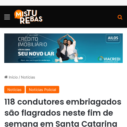
Menu
P
Início
/
Notícias
Notícias
Notícias Policial
118 condutores embriagados
são flagrados neste fim de
semana em Santa Catarina