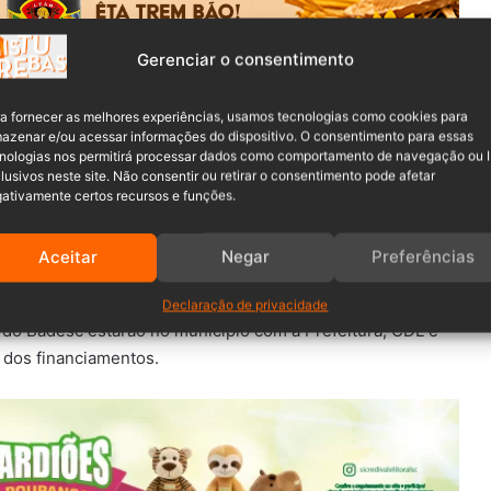
Gerenciar o consentimento
a fornecer as melhores experiências, usamos tecnologias como cookies para
azenar e/ou acessar informações do dispositivo. O consentimento para essas
nologias nos permitirá processar dados como comportamento de navegação ou 
rça-feira, 5 de janeiro, em visita a
Presidente Getúlio
, a
lusivos neste site. Não consentir ou retirar o consentimento pode afetar
nanceiros. O valor será utilizado na recuperação da
ativamente certos recursos e funções.
rrada no mês passado.
Aceitar
Negar
Preferências
 – SC. Através dele, comerciantes e empresários terão
em juros, junto ao Badesc, que permitirão a recuperação
Declaração de privacidade
do Badesc estarão no município com a Prefeitura, CDL e
 dos financiamentos.