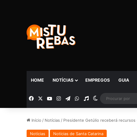
HOME
NOTÍCIAS
EMPREGOS
GUIA
Facebook
X
YouTube
Instagram
Telegram
WhatsApp
Rádio
Switch skin
Início
/
Notícias
/
Presidente Getúlio receberá recursos 
Notícias
Notícias de Santa Catarina