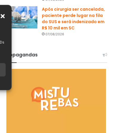
Após cirurgia ser cancelada,
paciente perde lugar na fila
do SUS e será indenizado em
R$ 10 mil em SC
07/08/2026
IDs
Propagandas