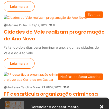
Leia mais »
Eventos
Mariana Dutra
29/12/2022
0
Cidades do Vale realizam programação
de Ano Novo
Faltando dois dias para terminar o ano, algumas cidades do
Vale e do Alto Vale…
Leia mais »
Notícias de Santa Catarina
Andressa Caroline Maas
28/07/2022
0
PF desarticula organização criminosa
que causou R$ 30 milhões de prejuízo
aos Correios em Gaspar
Gerenciar o consentimento