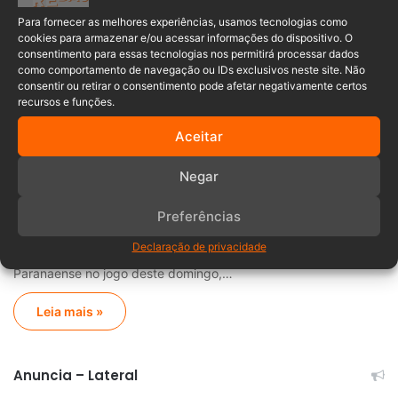
Para fornecer as melhores experiências, usamos tecnologias como
A Polícia Federal deflagrou na última terça-feira (26/7) a
cookies para armazenar e/ou acessar informações do dispositivo. O
Operação Rota de Flandres para desarticular…
consentimento para essas tecnologias nos permitirá processar dados
como comportamento de navegação ou IDs exclusivos neste site. Não
Leia mais »
consentir ou retirar o consentimento pode afetar negativamente certos
recursos e funções.
Notícias de Esportes
Aceitar
Sibely Santos
23/05/2022
0
Negar
Torcida do Athletico Paranaense ganha
Preferências
surpresa inusitada da Havan
Declaração de privacidade
A Havan fez uma surpresa para os torcedores do Athletico
Paranaense no jogo deste domingo,…
Leia mais »
Anuncia – Lateral