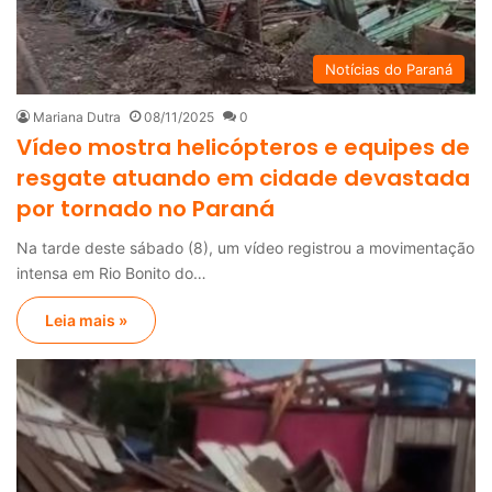
Notícias do Paraná
Mariana Dutra
08/11/2025
0
Vídeo mostra helicópteros e equipes de
resgate atuando em cidade devastada
por tornado no Paraná
Na tarde deste sábado (8), um vídeo registrou a movimentação
intensa em Rio Bonito do…
Leia mais »