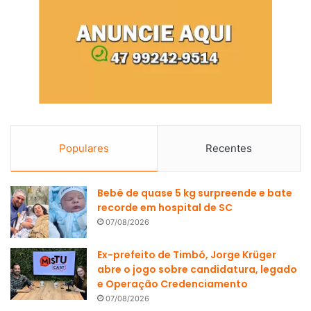
Populares
Recentes
Bebê de quase 5 kg surpreende e bate
recorde em hospital de SC
07/08/2026
Ex-prefeito de Timbó, Jorge Krüger
abre o jogo sobre candidatura, legado
e Operação Credenciamento
07/08/2026