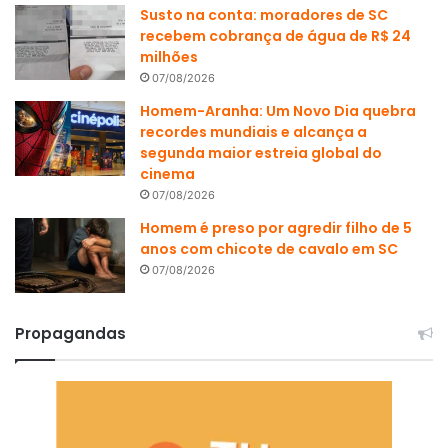
Susto na conta: moradores de SC
recebem cobrança de água de R$ 24
milhões
07/08/2026
Homem-Aranha: Um Novo Dia quebra
recordes mundiais e alcança a
segunda maior estreia global do
cinema
07/08/2026
Homem é preso por agredir filho de 5
anos com chicote de cavalo em SC
07/08/2026
Propagandas