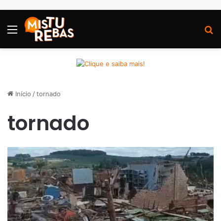
Menu
P
Início
/
tornado
tornado