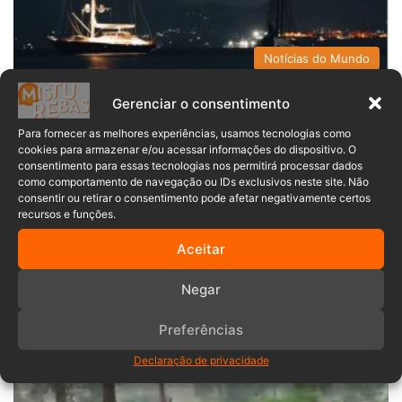
Notícias do Mundo
Patrícia Hadlich
19/08/2024
0
Gerenciar o consentimento
Iate de bilionário é afundado por
Para fornecer as melhores experiências, usamos tecnologias como
tornado raro; há 1 morto e 6
cookies para armazenar e/ou acessar informações do dispositivo. O
consentimento para essas tecnologias nos permitirá processar dados
desaparecidos
como comportamento de navegação ou IDs exclusivos neste site. Não
consentir ou retirar o consentimento pode afetar negativamente certos
Um tornado – considerado raro no mar Mediterrâneo – afundou
recursos e funções.
o iate do bilionário Mike…
Aceitar
Leia mais »
Negar
Preferências
Declaração de privacidade