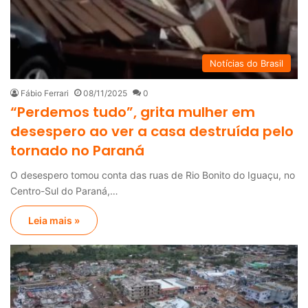
Notícias do Brasil
Fábio Ferrari
08/11/2025
0
“Perdemos tudo”, grita mulher em
desespero ao ver a casa destruída pelo
tornado no Paraná
O desespero tomou conta das ruas de Rio Bonito do Iguaçu, no
Centro-Sul do Paraná,…
Leia mais »