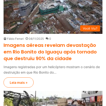
Você Viu?
Fábio Ferrari
08/11/2025
0
Imagens aéreas revelam devastação
em Rio Bonito do Iguaçu após tornado
que destruiu 90% da cidade
Imagens registradas por um helicóptero mostram o cenário de
destruição em que Rio Bonito do…
Leia mais »