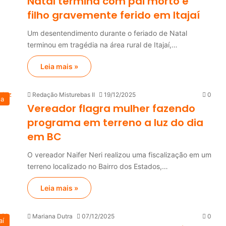
Natal termina com pai morto e
filho gravemente ferido em Itajaí
Um desentendimento durante o feriado de Natal
terminou em tragédia na área rural de Itajaí,…
Leia mais »
Redação Misturebas II
19/12/2025
0
na
Vereador flagra mulher fazendo
programa em terreno a luz do dia
em BC
O vereador Naifer Neri realizou uma fiscalização em um
terreno localizado no Bairro dos Estados,…
Leia mais »
Mariana Dutra
07/12/2025
0
aí