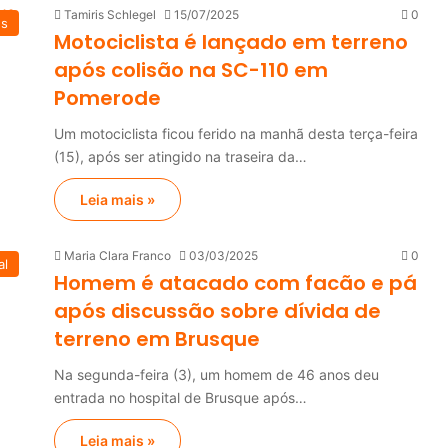
Tamiris Schlegel
15/07/2025
0
es
Motociclista é lançado em terreno
após colisão na SC-110 em
Pomerode
Um motociclista ficou ferido na manhã desta terça-feira
(15), após ser atingido na traseira da…
Leia mais »
Maria Clara Franco
03/03/2025
0
al
Homem é atacado com facão e pá
após discussão sobre dívida de
terreno em Brusque
Na segunda-feira (3), um homem de 46 anos deu
entrada no hospital de Brusque após…
Leia mais »