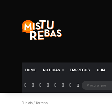
HOME
NOTÍCIAS
EMPREGOS
GUIA
Facebook
X
YouTube
Instagram
Telegram
WhatsApp
Rádio
Switch skin
Início
/
Terreno