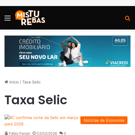
Menu
P
Início
/
Taxa Selic
Taxa Selic
Notícias de Economia
Fábio Ferrari
03/02/2026
0