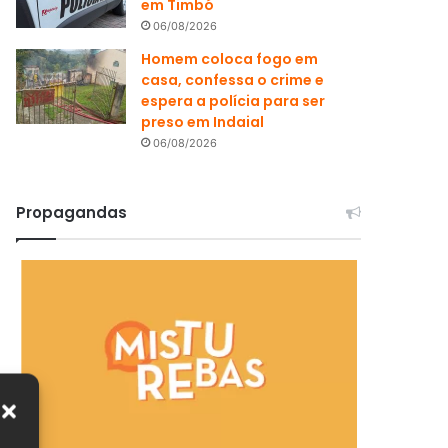
em Timbó
06/08/2026
Homem coloca fogo em
casa, confessa o crime e
espera a polícia para ser
preso em Indaial
06/08/2026
Propagandas