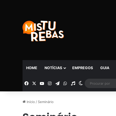
HOME
NOTÍCIAS
EMPREGOS
GUIA
Facebook
X
YouTube
Instagram
Telegram
WhatsApp
Rádio
Switch skin
Início
/
Seminário