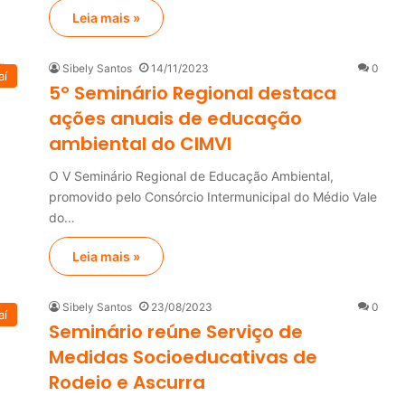
Leia mais »
Sibely Santos
14/11/2023
0
aí
5º Seminário Regional destaca
ações anuais de educação
ambiental do CIMVI
O V Seminário Regional de Educação Ambiental,
promovido pelo Consórcio Intermunicipal do Médio Vale
do…
Leia mais »
Sibely Santos
23/08/2023
0
aí
Seminário reúne Serviço de
Medidas Socioeducativas de
Rodeio e Ascurra