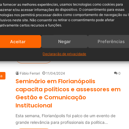
Redação Misturebas I
10/04/2025
0
a fornecer as melhores experiências, usamos tecnologias como cookies para
ão
azenar e/ou acessar informações do dispositivo. O consentimento para essas
Rodeio realizará 2º Seminário
nologias nos permitirá processar dados como comportamento de navegação ou 
sobre Autismo no dia 25 de abril
lusivos neste site. Não consentir ou retirar o consentimento pode afetar
ativamente certos recursos e funções.
com palestras e ações de inclusão
No próximo dia 25 de abril, às 19h, o Centro Cultural de
Aceitar
Negar
Preferências
Rodeio será palco…
Declaração de privacidade
Leia mais »
Fábio Ferrari
11/04/2024
0
ca
Seminário em Florianópolis
capacita políticos e assessores em
Gestão e Comunicação
Institucional
Esta semana, Florianópolis foi palco de um evento de
grande relevância para profissionais da política…