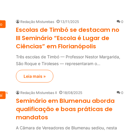
Redação Misturebas
13/11/2025
0
ão
Escolas de Timbó se destacam no
III Seminário “Escola é Lugar de
Ciências” em Florianópolis
Três escolas de Timbó — Professor Nestor Margarida,
São Roque e Tiroleses — representaram o…
Leia mais »
Redação Misturebas II
18/08/2025
0
aí
Seminário em Blumenau aborda
qualificação e boas práticas de
mandatos
A Câmara de Vereadores de Blumenau sediou, nesta