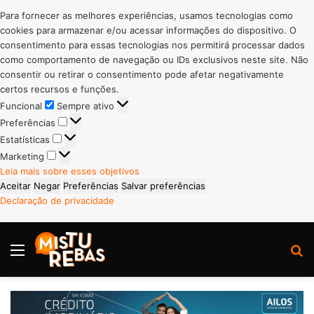
Para fornecer as melhores experiências, usamos tecnologias como
cookies para armazenar e/ou acessar informações do dispositivo. O
consentimento para essas tecnologias nos permitirá processar dados
como comportamento de navegação ou IDs exclusivos neste site. Não
consentir ou retirar o consentimento pode afetar negativamente
certos recursos e funções.
Funcional
Funcional
Sempre ativo
Preferências
Preferências
Estatísticas
Estatísticas
Marketing
Marketing
Leia mais sobre esses objetivos
Aceitar
Negar
Preferências
Salvar preferências
Declaração de privacidade
Menu
P