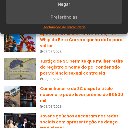
Negar
Populares
Recentes
Preferências
Declaração de privacidade
Após R$ 24 milhões em reforma, Fire
Whip do Beto Carrero ganha data para
voltar
08/08/2026
Justiça de SC permite que mulher retire
do registro o nome do pai condenado
por violência sexual contra ela
08/08/2026
Caminhoneiro de SC disputa título
nacional e pode levar prêmio de R$ 500
mil
08/08/2026
Jovens gaúchos encantam nas redes
sociais com apresentação de dança
tradicional