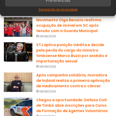
banho em SC mobiliza bombeiros após
Preferências
suspeita de afogamento
Declaração de privacidade
06/08/2026
Movimento Olga Benario reafirma
ocupação de imóvel em SC após
tensão com a Guarda Municipal
06/08/2026
STJ aplica punição inédita e decide
pela perda do cargo do ministro
timboense Marco Buzzi por assédio e
importunação sexual
06/08/2026
Após campanha solidária, moradora
de Indaial realiza a primeira aplicação
de medicamento contra o câncer
06/08/2026
Chegou a oportunidade: Defesa Civil
de Timbó abre inscrições para Curso
de Formação de Agentes Voluntários