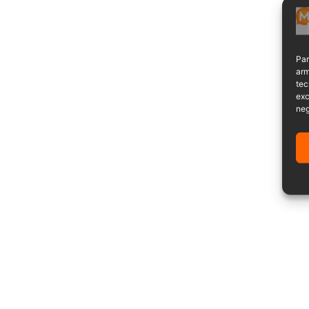
Par
arm
tec
exc
neg