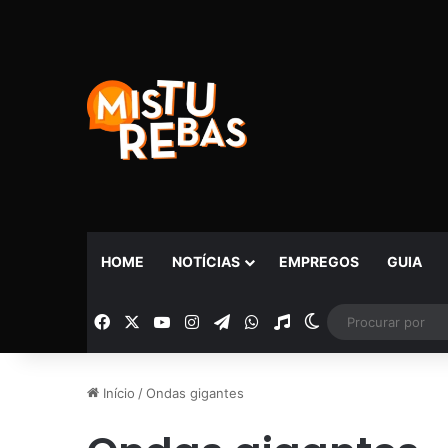
HOME
NOTÍCIAS
EMPREGOS
GUIA
Facebook
X
YouTube
Instagram
Telegram
WhatsApp
Rádio
Switch skin
Início
/
Ondas gigantes