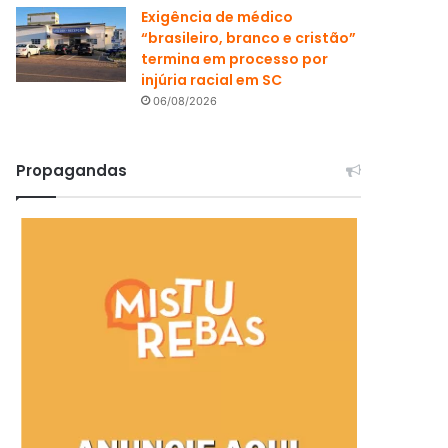
Exigência de médico
“brasileiro, branco e cristão”
termina em processo por
injúria racial em SC
06/08/2026
Propagandas