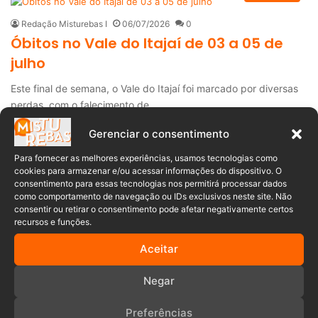
Redação Misturebas I
06/07/2026
0
Óbitos no Vale do Itajaí de 03 a 05 de
julho
Este final de semana, o Vale do Itajaí foi marcado por diversas
perdas, com o falecimento de…
Gerenciar o consentimento
Leia mais »
Para fornecer as melhores experiências, usamos tecnologias como
Obituário
cookies para armazenar e/ou acessar informações do dispositivo. O
consentimento para essas tecnologias nos permitirá processar dados
Redação Misturebas I
03/07/2026
0
como comportamento de navegação ou IDs exclusivos neste site. Não
Óbitos no Vale do Itajaí de 29 de junho a
consentir ou retirar o consentimento pode afetar negativamente certos
recursos e funções.
02 de julho
Aceitar
Nesta última semana, o Vale do Itajaí foi marcado por diversas
perdas, com o falecimento de moradores…
Negar
Leia mais »
Preferências