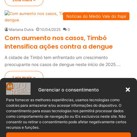
Notícias do Médio Vale do Itajaí
Mariana Dutra
10/04/2025
0
Com aumento nos casos, Timbó
intensifica ações contra a dengue
A cidade de Timbó tem enfrentado um crescimento
preocupante nos casos de dengue neste início de 2025.…
Leia mais »
Obituário
Gerenciar o consentimento
Para fornecer as melhores experiências, usamos tecnologias como
Redação Misturebas I
24/03/2025
0
cookies para armazenar e/ou acessar informações do dispositivo. O
Óbitos no Vale do Itajaí de 21 a 23 de
consentimento para essas tecnologias nos permitirá processar dados
março
como comportamento de navegação ou IDs exclusivos neste site. Não
consentir ou retirar o consentimento pode afetar negativamente certos
recursos e funções.
O final de semana no Médio Vale do Itajaí foi marcado por
diversas perdas, com…