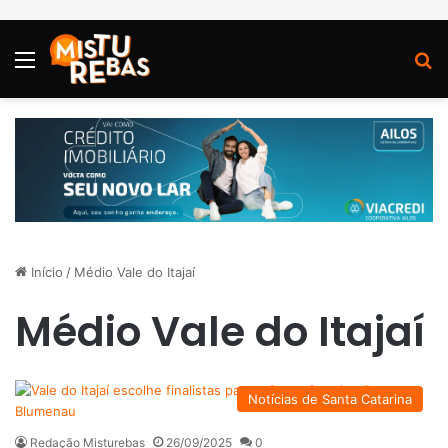
Menu
P
Início
/
Médio Vale do Itajaí
Médio Vale do Itajaí
Notícias de Santa Catarina
Redação Misturebas
26/09/2025
0