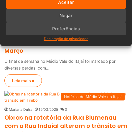
Aceitar
Leia mais »
Negar
Obituário
Preferências
Redação Misturebas I
21/03/2025
0
Declaração de privacidade
Óbitos do Vale do Itajaí de 15 a 20 de
Março
O final de semana no Médio Vale do Itajaí foi marcado por
diversas perdas, com…
Leia mais »
Notícias do Médio Vale do Itajaí
Mariana Dutra
19/03/2025
0
Obras na rotatória da Rua Blumenau
com a Rua Indaial alteram o trânsito em