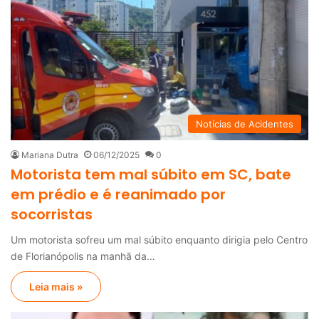
Notícias de Acidentes
Mariana Dutra
06/12/2025
0
Motorista tem mal súbito em SC, bate
em prédio e é reanimado por
socorristas
Um motorista sofreu um mal súbito enquanto dirigia pelo Centro
de Florianópolis na manhã da…
Leia mais »