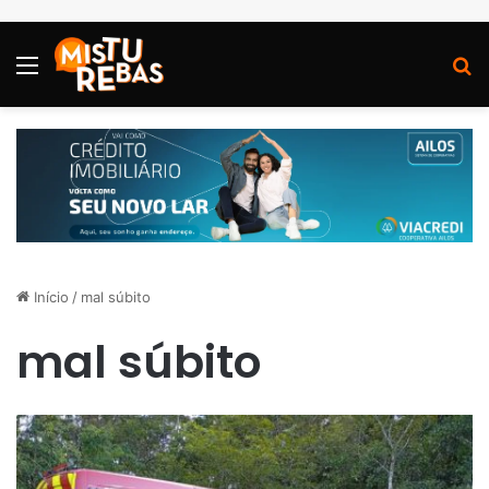
Menu
P
Início
/
mal súbito
mal súbito