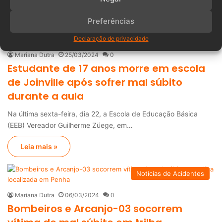
Leia mais »
Preferências
Notícias de Santa Catarina
Declaração de privacidade
Mariana Dutra
25/03/2024
0
Estudante de 17 anos morre em escola
de Joinville após sofrer mal súbito
durante a aula
Na última sexta-feira, dia 22, a Escola de Educação Básica
(EEB) Vereador Guilherme Züege, em…
Leia mais »
Notícias de Acidentes
Mariana Dutra
06/03/2024
0
Bombeiros e Arcanjo-03 socorrem