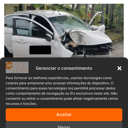
Gerenciar o consentimento
Notícias de Acidentes
Para fornecer as melhores experiências, usamos tecnologias como
cookies para armazenar e/ou acessar informações do dispositivo. O
Mariana Dutra
11/12/2024
0
consentimento para essas tecnologias nos permitirá processar dados
Homem sofre mal súbito e colide
como comportamento de navegação ou IDs exclusivos neste site. Não
consentir ou retirar o consentimento pode afetar negativamente certos
veículo contra poste em Indaial
recursos e funções.
Na manhã desta quarta-feira (11), equipes de emergência
Aceitar
foram acionadas para atender um acidente na…
Negar