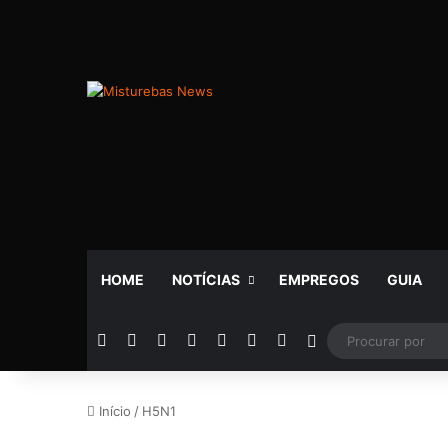
HOME
NOTÍCIAS
EMPREGOS
GUIA
Facebook
X
YouTube
Instagram
Telegram
WhatsApp
Rádio
Switch skin
Início
/
H5N1