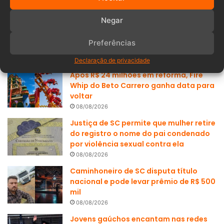
Negar
Populares
Recentes
Preferências
Declaração de privacidade
Após R$ 24 milhões em reforma, Fire
Whip do Beto Carrero ganha data para
voltar
08/08/2026
Justiça de SC permite que mulher retire
do registro o nome do pai condenado
por violência sexual contra ela
08/08/2026
Caminhoneiro de SC disputa título
nacional e pode levar prêmio de R$ 500
mil
08/08/2026
Jovens gaúchos encantam nas redes