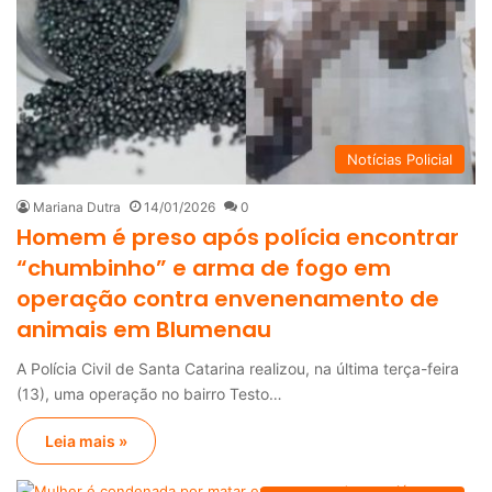
Notícias Policial
Mariana Dutra
14/01/2026
0
Homem é preso após polícia encontrar
“chumbinho” e arma de fogo em
operação contra envenenamento de
animais em Blumenau
A Polícia Civil de Santa Catarina realizou, na última terça-feira
(13), uma operação no bairro Testo…
Leia mais »