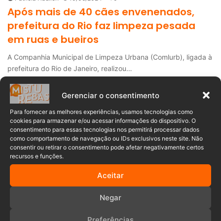
Após mais de 40 cães envenenados,
prefeitura do Rio faz limpeza pesada
em ruas e bueiros
A Companhia Municipal de Limpeza Urbana (Comlurb), ligada à
prefeitura do Rio de Janeiro, realizou…
Leia mais »
Gerenciar o consentimento
Para fornecer as melhores experiências, usamos tecnologias como
Notícias Policial
cookies para armazenar e/ou acessar informações do dispositivo. O
consentimento para essas tecnologias nos permitirá processar dados
Mariana Dutra
28/09/2023
0
como comportamento de navegação ou IDs exclusivos neste site. Não
consentir ou retirar o consentimento pode afetar negativamente certos
Mulher que matou o marido após
recursos e funções.
colocar veneno na cerveja será julgada
Aceitar
em SC
Na última semana, a 3ª Câmara Criminal do Tribunal de Justiça
Negar
de Santa Catarina confirmou…
Preferências