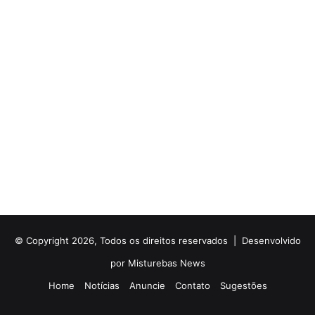
© Copyright 2026, Todos os direitos reservados |
Desenvolvido
por Misturebas News
Home
Notícias
Anuncie
Contato
Sugestões