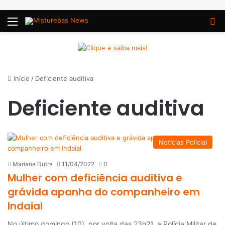
Menu
P
Início
/
Deficiente auditiva
Deficiente auditiva
Notícias Policial
Mariana Dutra
11/04/2022
0
Mulher com deficiência auditiva e
grávida apanha do companheiro em
Indaial
No último domingo (10), por volta das 23h21, a Polícia Militar de