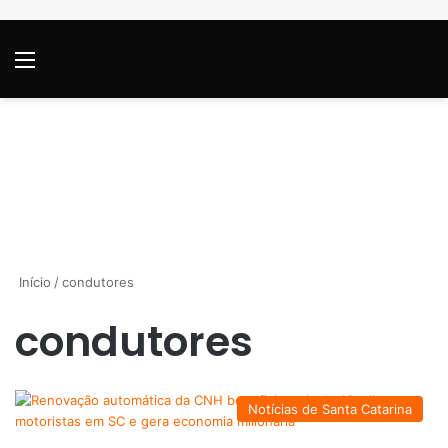
Menu
P
Início
/
condutores
condutores
Notícias de Santa Catarina