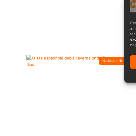
Par
arm
tec
exc
neg
Notícias de Ciênc