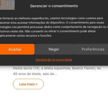
empreendedorismo e os
Gerenciar o consentimento
resultados financeiros
A Fundação Napoleon Hill está trazendo para Indaial e
a fornecer as melhores experiências, usamos tecnologias como cookies para
região o tão aguardado 1° Workshop…
azenar e/ou acessar informações do dispositivo. O consentimento para essas
nologias nos permitirá processar dados como comportamento de navegação ou 
lusivos neste site. Não consentir ou retirar o consentimento pode afetar
Leia mais »
ativamente certos recursos e funções.
Fábio Ferrari
14/04/2023
0
ia
Aceitar
Negar
Preferências
Atleta espanhola deixa caverna
onde ficou isolada por 509 dias
Declaração de privacidade
Nesta sexta (14), a atleta espanhola, Beatriz Flamini, de
49 anos de idade, saiu de…
Leia mais »