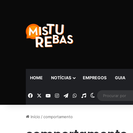
HOME
NOTÍCIAS
EMPREGOS
GUIA
Facebook
X
YouTube
Instagram
Telegram
WhatsApp
Rádio
Switch skin
Início
/
comportamento