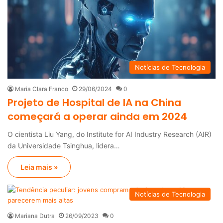
Notícias de Tecnologia
Maria Clara Franco
29/06/2024
0
Projeto de Hospital de IA na China
começará a operar ainda em 2024
O cientista Liu Yang, do Institute for AI Industry Research (AIR)
da Universidade Tsinghua, lidera…
Leia mais »
Notícias de Tecnologia
Mariana Dutra
26/09/2023
0