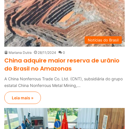
Notícias do Brasil
Mariana Dutra
28/11/2024
0
China adquire maior reserva de urânio
do Brasil no Amazonas
A China Nonferrous Trade Co. Ltd. (CNT), subsidiária do grupo
estatal China Nonferrous Metal Mining,…
Leia mais »