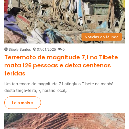
Notícias do Mundo
Sibely Santos
07/01/2025
0
Terremoto de magnitude 7,1 no Tibete
mata 126 pessoas e deixa centenas
feridas
Um terremoto de magnitude 7,1 atingiu o Tibete na manhã
desta terça-feira, 7, horário local,…
Leia mais »