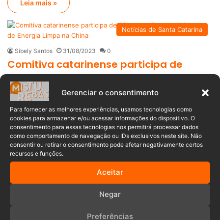
Leia mais »
Notícias de Santa Catarina
Sibely Santos
31/08/2023
0
Comitiva catarinense participa de
Fóruns de Desenvolvimento de Energia
Limpa na China
Gerenciar o consentimento
Santa Catarina, 30 de agosto – No próximo sábado, dia 2, uma
Para fornecer as melhores experiências, usamos tecnologias como
cookies para armazenar e/ou acessar informações do dispositivo. O
comitiva catarinense formada…
consentimento para essas tecnologias nos permitirá processar dados
como comportamento de navegação ou IDs exclusivos neste site. Não
Leia mais »
consentir ou retirar o consentimento pode afetar negativamente certos
recursos e funções.
Notícias do Mundo
Aceitar
Fábio Ferrari
06/07/2023
0
Negar
Japão: água radioativa da usina de
Fukushima será despejada no Pacífico
Preferências