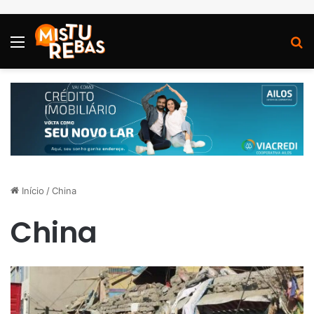
Menu
P
Início
/
China
China