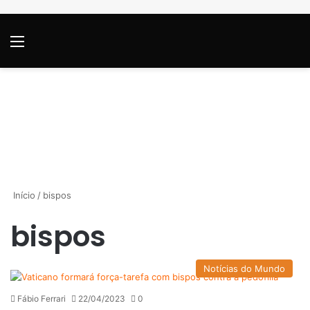
Menu
P
Início
/
bispos
bispos
Notícias do Mundo
Fábio Ferrari
22/04/2023
0