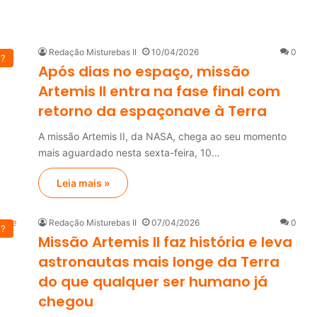
Redação Misturebas II
10/04/2026
0
u?
Após dias no espaço, missão
Artemis II entra na fase final com
retorno da espaçonave à Terra
A missão Artemis II, da NASA, chega ao seu momento
mais aguardado nesta sexta-feira, 10…
Leia mais »
Redação Misturebas II
07/04/2026
0
u?
Missão Artemis II faz história e leva
astronautas mais longe da Terra
do que qualquer ser humano já
chegou