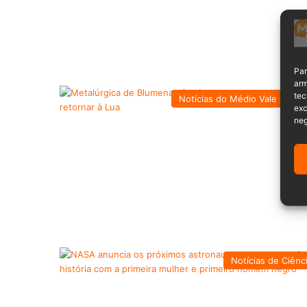
Par
arm
tec
Notícias do Médio Vale do Itaj
exc
neg
Notícias de Ciênc