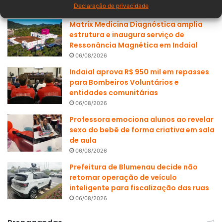
Declaração de privacidade
Matrix Medicina Diagnóstica amplia
estrutura e inaugura serviço de
Ressonância Magnética em Indaial
06/08/2026
Indaial aprova R$ 950 mil em repasses
para Bombeiros Voluntários e
entidades comunitárias
06/08/2026
Professora emociona alunos ao revelar
sexo do bebê de forma criativa em sala
de aula
06/08/2026
Prefeitura de Blumenau decide não
retomar operação de veículo
inteligente para fiscalização das ruas
06/08/2026