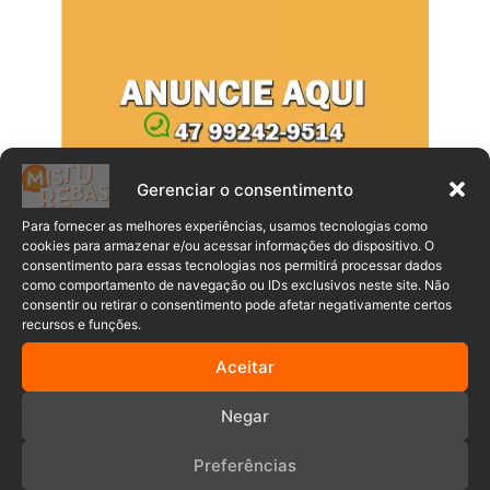
Gerenciar o consentimento
Para fornecer as melhores experiências, usamos tecnologias como
cookies para armazenar e/ou acessar informações do dispositivo. O
consentimento para essas tecnologias nos permitirá processar dados
Populares
Recentes
como comportamento de navegação ou IDs exclusivos neste site. Não
consentir ou retirar o consentimento pode afetar negativamente certos
recursos e funções.
“Não vou dar palanque para militante
Aceitar
político”, diz vereador de Timbó após
ser desafiado a debater sobre a Covid-
19
Negar
06/08/2026
Preferências