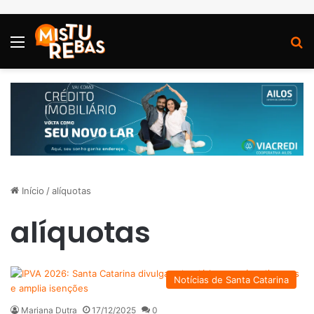
Menu
P
Início
/
alíquotas
alíquotas
Notícias de Santa Catarina
Mariana Dutra
17/12/2025
0