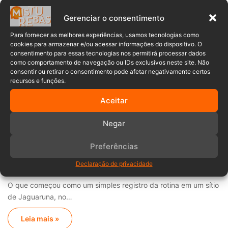
de corrida em esteira
Gerenciar o consentimento
Durante uma semana inteira, a rotina da
Para fornecer as melhores experiências, usamos tecnologias como
ultramaratonista Débora Simas será resumida a um único
cookies para armazenar e/ou acessar informações do dispositivo. O
objetivo: correr.…
consentimento para essas tecnologias nos permitirá processar dados
como comportamento de navegação ou IDs exclusivos neste site. Não
consentir ou retirar o consentimento pode afetar negativamente certos
Leia mais »
recursos e funções.
Aceitar
TÁ BOMBANDO
Negar
Mariana Dutra
02/08/2026
0
Cadela adota porquinha resgatada e
Preferências
dupla emociona milhões com cena de
carinho em SC
Declaração de privacidade
O que começou como um simples registro da rotina em um sítio
de Jaguaruna, no…
Leia mais »